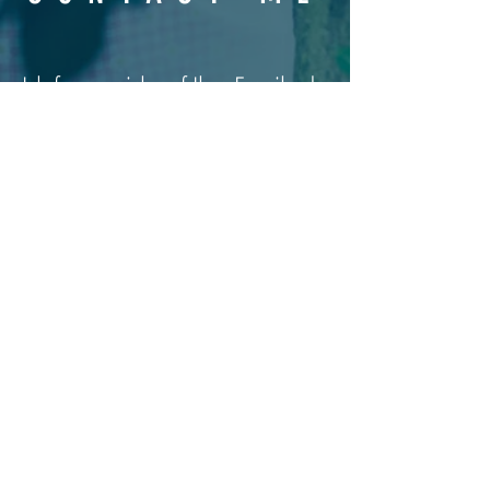
Ich freue mich auf Ihre Email oder
Ihren Anruf.
INFO@ALEX-COWLING.DE
+49 (0) 173 59 70 812
© ALEXANDRA COWLING
Home
|
Datenschutzerklärung
|
Impressum