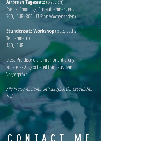
Airbrush Tagessatz
(bis zu 8h)
Events, Shootings, Filmaufnahmen, etc.
700,- EUR (800,- EUR an Wochenenden)
Stundensatz Workshop
(bis zu sechs
Teilnehmern)
180,- EUR
Diese Preisliste dient Ihrer Orientierung. Ihr
konkretes Angebot ergibt sich aus dem
Vorgespräch.
Alle Preise verstehen sich zuzüglich der gesetzlichen
USt.
CONTACT ME